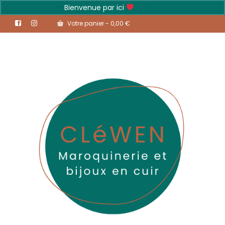
Bienvenue par ici
Ignorer
Votre panier
-
0,00
€