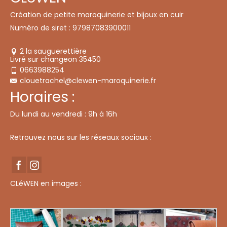
options
peuvent
Création de petite maroquinerie et bijoux en cuir
être
choisies
Numéro de siret : 97987083900011
sur
la
page
2 la sauguerettière
du
Livré sur changeon 35450
produit
0663988254
clouetrachel@clewen-maroquinerie.fr
Horaires :
Du lundi au vendredi : 9h à 16h
Retrouvez nous sur les réseaux sociaux :
CLéWEN en images :