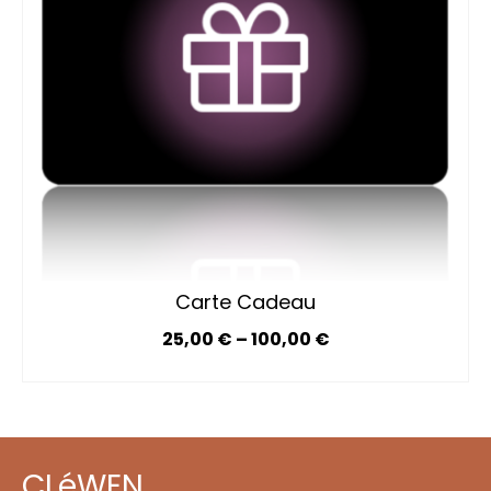
Carte Cadeau
25,00
€
–
100,00
€
SÉLECTIONNEZ LE MONTANT
Ce
produit
a
plusieurs
variations.
CLéWEN
Les