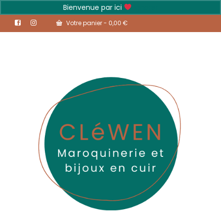
Bienvenue par ici
Ignorer
Votre panier
-
0,00
€