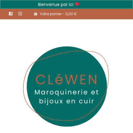
Bienvenue par ici
Ignorer
Votre panier
-
0,00
€