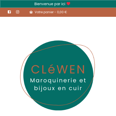
Bienvenue par ici
Ignorer
Votre panier
-
0,00
€