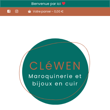
Bienvenue par ici
Ignorer
Votre panier
-
0,00
€