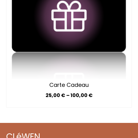
Carte Cadeau
25,00
€
–
100,00
€
SÉLECTIONNEZ LE MONTANT
Ce
produit
a
plusieurs
variations.
CLéWEN
Les