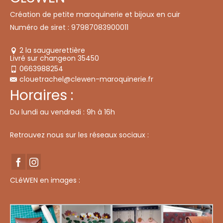
options
peuvent
Création de petite maroquinerie et bijoux en cuir
être
choisies
Numéro de siret : 97987083900011
sur
la
page
2 la sauguerettière
du
Livré sur changeon 35450
produit
0663988254
clouetrachel@clewen-maroquinerie.fr
Horaires :
Du lundi au vendredi : 9h à 16h
Retrouvez nous sur les réseaux sociaux :
CLéWEN en images :