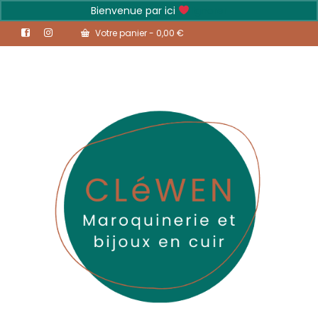
Bienvenue par ici
Ignorer
Votre panier
-
0,00
€