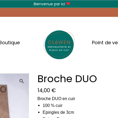
Bienvenue par ici
Ignorer
Boutique
Point de v
Broche DUO
14,00
€
Broche DUO en cuir
100 % cuir
Epingles de 3cm