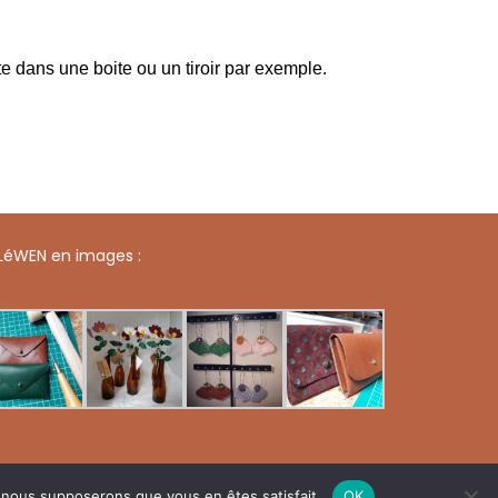
e dans une boite ou un tiroir par exemple.
LéWEN en images :
e de confidentialité
Conditions générales de vente
Plan de site
e, nous supposerons que vous en êtes satisfait.
OK