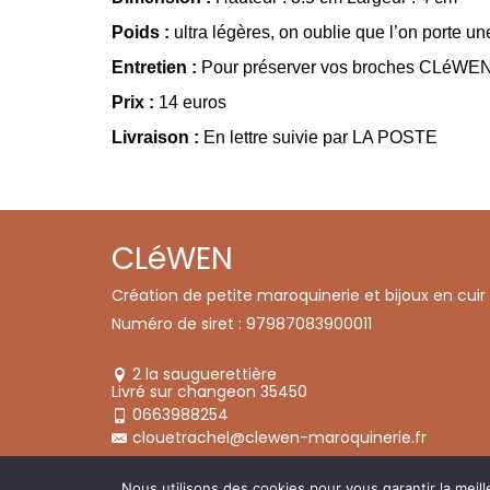
Poids :
ultra légères, on oublie que l’on porte un
Entretien :
Pour préserver vos broches CLéWEN , i
Prix
:
14 euros
Livraison :
En lettre suivie par LA POSTE
CLéWEN
Création de petite maroquinerie et bijoux en cuir
Numéro de siret : 97987083900011
2 la sauguerettière
Livré sur changeon 35450
0663988254
clouetrachel@clewen-maroquinerie.fr
© 2026 CLéWEN
Nous utilisons des cookies pour vous garantir la meill