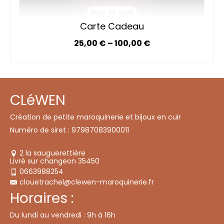
Carte Cadeau
25,00
€
–
100,00
€
SÉLECTIONNEZ LE MONTANT
Ce
produit
a
plusieurs
CLéWEN
variations.
Les
options
Création de petite maroquinerie et bijoux en cuir
peuvent
Numéro de siret : 97987083900011
être
choisies
sur
2 la sauguerettière
la
Livré sur changeon 35450
page
du
0663988254
produit
clouetrachel@clewen-maroquinerie.fr
Horaires :
Du lundi au vendredi : 9h à 16h