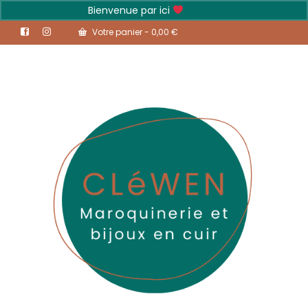
Bienvenue par ici
Ignorer
Votre panier
-
0,00
€