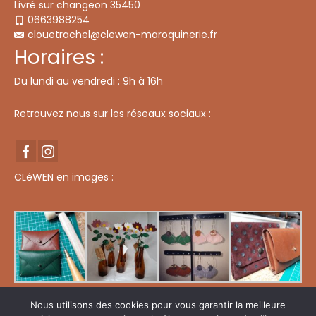
Livré sur changeon 35450
page
du
0663988254
produit
clouetrachel@clewen-maroquinerie.fr
Horaires :
Du lundi au vendredi : 9h à 16h
Retrouvez nous sur les réseaux sociaux :
CLéWEN en images :
Nous utilisons des cookies pour vous garantir la meilleure