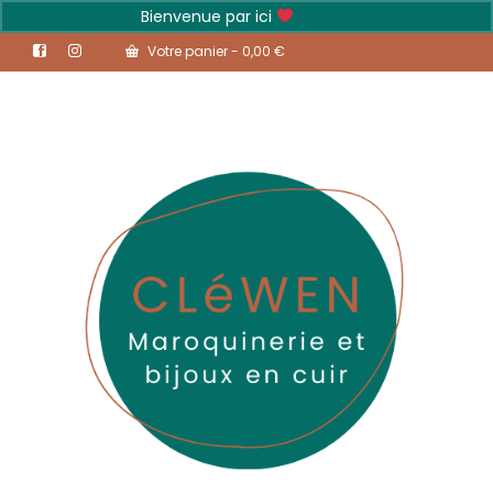
Bienvenue par ici
Ignorer
Votre panier
-
0,00
€